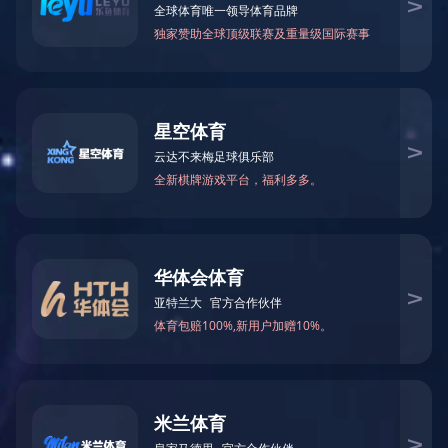
蹦床
健身器材
壶铃
乒乓球桌
篮板篮圈
皮划艇
新产品推荐
新闻中心
公司新闻
行业新闻
人才招聘